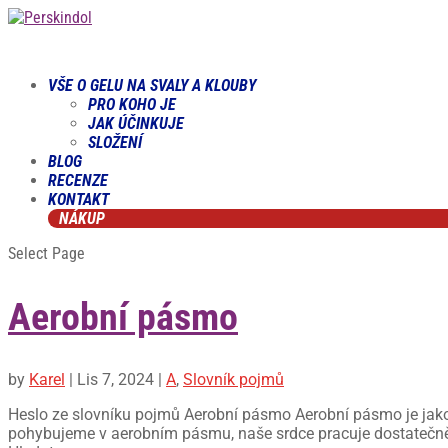
VŠE O GELU NA SVALY A KLOUBY
PRO KOHO JE
JAK ÚČINKUJE
SLOŽENÍ
BLOG
RECENZE
KONTAKT
NÁKUP
Select Page
Aerobní pásmo
by
Karel
|
Lis 7, 2024
|
A
,
Slovník pojmů
Heslo ze slovníku pojmů Aerobní pásmo Aerobní pásmo je jako „z
pohybujeme v aerobním pásmu, naše srdce pracuje dostatečně 