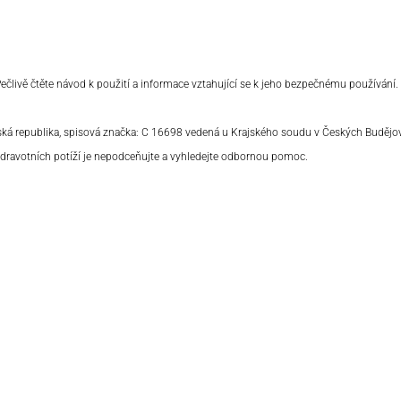
 Pečlivě čtěte návod k použití a informace vztahující se k jeho bezpečnému používání.
eská republika, spisová značka: C 16698 vedená u Krajského soudu v Českých Budějo
 zdravotních potíží je nepodceňujte a vyhledejte odbornou pomoc.