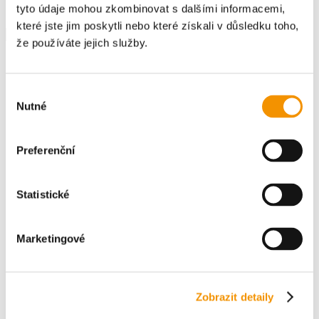
druhé straně kurtu. Tenisový...
tyto údaje mohou zkombinovat s dalšími informacemi,
Hledat
které jste jim poskytli nebo které získali v důsledku toho,
Hledat
že používáte jejich služby.
Recent Posts
Výběr
Nutné
souhlasu
Aerobní pásmo
Achillova šlacha
Preferenční
Aktin
Anaerobní pásmo
Běhání
Statistické
Recent Comments
Marketingové
Žádné komentáře.
Zobrazit detaily
Vše o Perskindolu