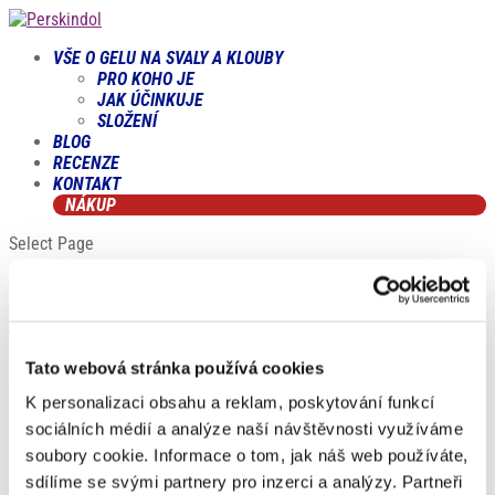
VŠE O GELU NA SVALY A KLOUBY
PRO KOHO JE
JAK ÚČINKUJE
SLOŽENÍ
BLOG
RECENZE
KONTAKT
NÁKUP
Select Page
Tenis
Tato webová stránka používá cookies
by
Magdaléna Andrlová
|
Lis 6, 2024
|
Slovník pojmů
,
T
K personalizaci obsahu a reklam, poskytování funkcí
Heslo ze slovníku pojmů Tenis Tenis je populární raketový
sociálních médií a analýze naší návštěvnosti využíváme
sport, který se hraje mezi dvěma hráči (singl) nebo dvěma
soubory cookie. Informace o tom, jak náš web používáte,
týmy po dvou hráčích (čtyřhra). Cílem hry je poslat míč přes
sdílíme se svými partnery pro inzerci a analýzy. Partneři
síť tak, aby soupeř nemohl míč vrátit do platného prostoru na