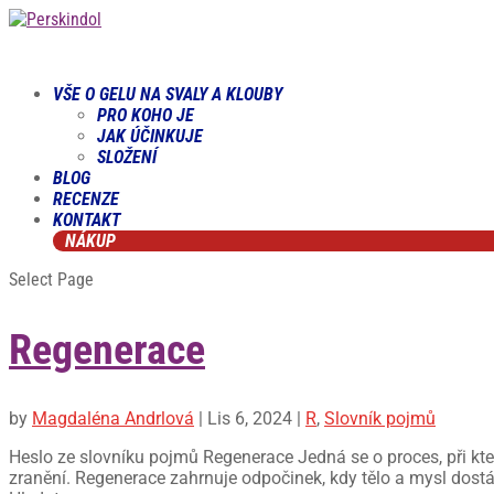
VŠE O GELU NA SVALY A KLOUBY
PRO KOHO JE
JAK ÚČINKUJE
SLOŽENÍ
BLOG
RECENZE
KONTAKT
NÁKUP
Select Page
Regenerace
by
Magdaléna Andrlová
|
Lis 6, 2024
|
R
,
Slovník pojmů
Heslo ze slovníku pojmů Regenerace Jedná se o proces, při kte
zranění. Regenerace zahrnuje odpočinek, kdy tělo a mysl dostáv