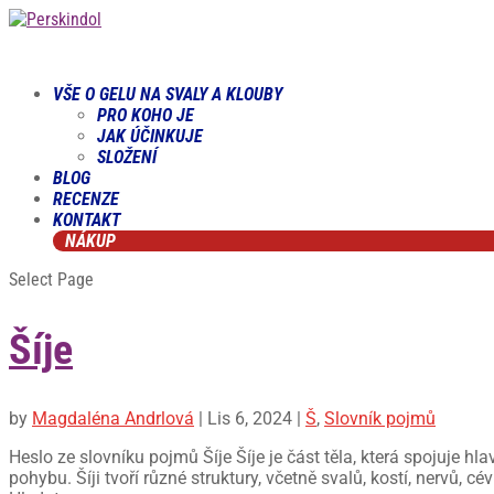
VŠE O GELU NA SVALY A KLOUBY
PRO KOHO JE
JAK ÚČINKUJE
SLOŽENÍ
BLOG
RECENZE
KONTAKT
NÁKUP
Select Page
Šíje
by
Magdaléna Andrlová
|
Lis 6, 2024
|
Š
,
Slovník pojmů
Heslo ze slovníku pojmů Šíje Šíje je část těla, která spojuje hl
pohybu. Šíji tvoří různé struktury, včetně svalů, kostí, nervů, cév