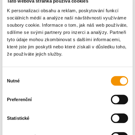
Tato webová stránka používá cookies
nervů, cév a dalších...
K personalizaci obsahu a reklam, poskytování funkcí
sociálních médií a analýze naší návštěvnosti využíváme
Záda
soubory cookie. Informace o tom, jak náš web používáte,
sdílíme se svými partnery pro inzerci a analýzy. Partneři
tyto údaje mohou zkombinovat s dalšími informacemi,
by
Magdaléna Andrlová
|
Lis 6, 2024
|
Slovník pojmů
,
Z
které jste jim poskytli nebo které získali v důsledku toho,
Heslo ze slovníku pojmů Záda Záda jsou zadní část těla
že používáte jejich služby.
mezi krkem a pánví, která se skládá z páteře, svalů, vazů,
šlach a nervů. Páteř, známá také jako páteřní sloupec, je
hlavní opěrná struktura zad a skládá se z 33–34 obratlů
rozdělených do pěti oddílů: krční,...
Výběr
Hledat
Nutné
souhlasu
Hledat
Preferenční
Recent Posts
Statistické
Aerobní pásmo
Achillova šlacha