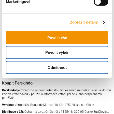
Aktin
Marketingové
Anaerobní pásmo
Běhání
Zobrazit detaily
Recent Comments
Povolit vše
Žádné komentáře.
Povolit výběr
Vše o Perskindolu
Recenze
Odmítnout
Blog
Kontakt
Koupit Perskindol
Perskindol
je zdravotnický prostředek
sloužící ke zmírnění bolestí svalů a kloubů.
Pečlivě čtěte návod k použití a informace vztahující se k jeho bezpečnému
používání.
Výrobce:
Verfora SA, Route de Moncor 10, CH-1752 Villars-sur-Glâne
Distribuce v ČR:
Qpharma s.r.o., Ot. Ostrčila 1155/18, 370 05 České Budějovice,