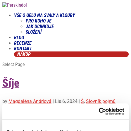
VŠE O GELU NA SVALY A KLOUBY
PRO KOHO JE
JAK ÚČINKUJE
SLOŽENÍ
BLOG
RECENZE
KONTAKT
NÁKUP
Select Page
Šíje
by
Magdaléna Andrlová
|
Lis 6, 2024
|
Š
,
Slovník pojmů
Heslo ze slovníku pojmů Šíje Šíje je část těla, která spojuje
hlavu s trupem a označuje zadní část krku. Je důležitá pro
podpírání hlavy, udržení její stability a umožnění širokého
rozsahu pohybu. Šíji tvoří různé struktury, včetně svalů, kostí,