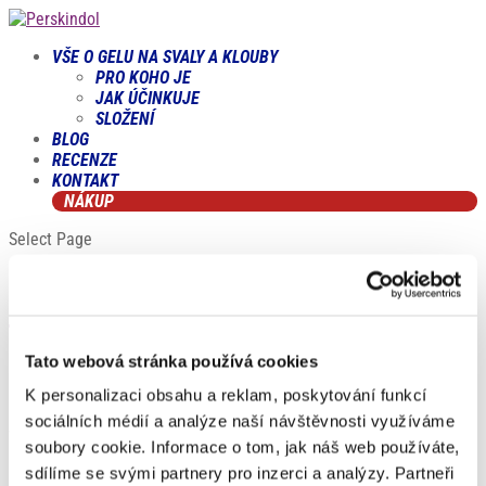
VŠE O GELU NA SVALY A KLOUBY
PRO KOHO JE
JAK ÚČINKUJE
SLOŽENÍ
BLOG
RECENZE
KONTAKT
NÁKUP
Select Page
Éterický olej
Tato webová stránka používá cookies
by
Magdaléna Andrlová
|
Lis 7, 2024
|
E
,
Slovník pojmů
K personalizaci obsahu a reklam, poskytování funkcí
Heslo ze slovníku pojmů Éterický olej Éterické oleje jsou
sociálních médií a analýze naší návštěvnosti využíváme
vysoce koncentrované výtažky z rostlin, které zachycují vůni
soubory cookie. Informace o tom, jak náš web používáte,
a chuť rostliny, neboli její „esenci“. Jsou získávány různými
sdílíme se svými partnery pro inzerci a analýzy. Partneři
metodami, nejčastěji destilací (přes páru nebo vodu) nebo