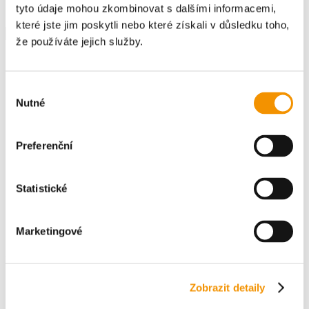
mechanickým lisováním za...
tyto údaje mohou zkombinovat s dalšími informacemi,
Hledat
které jste jim poskytli nebo které získali v důsledku toho,
Hledat
že používáte jejich služby.
Recent Posts
Výběr
Nutné
souhlasu
Aerobní pásmo
Achillova šlacha
Preferenční
Aktin
Anaerobní pásmo
Běhání
Statistické
Recent Comments
Marketingové
Žádné komentáře.
Zobrazit detaily
Vše o Perskindolu