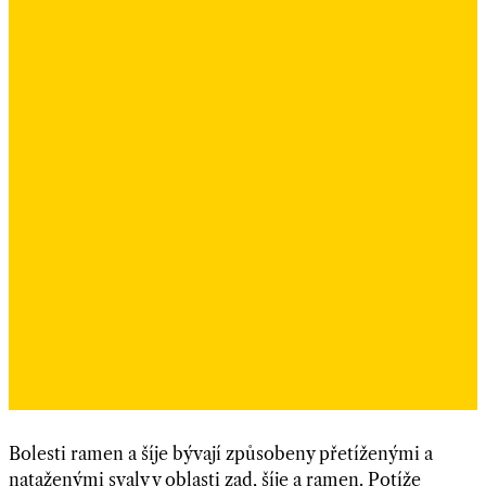
Bolesti ramen a šíje bývají způsobeny přetíženými a
nataženými svaly v oblasti zad, šíje a ramen. Potíže