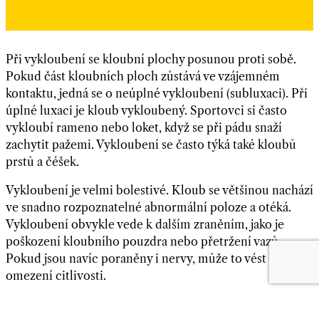
Při vykloubení se kloubní plochy posunou proti sobě.
Pokud část kloubních ploch zůstává ve vzájemném
kontaktu, jedná se o neúplné vykloubení (subluxaci). Při
úplné luxaci je kloub vykloubený. Sportovci si často
vykloubí rameno nebo loket, když se při pádu snaží
zachytit pažemi. Vykloubení se často týká také kloubů
prstů a čéšek.
Vykloubení je velmi bolestivé. Kloub se většinou nachází
ve snadno rozpoznatelné abnormální poloze a otéká.
Vykloubení obvykle vede k dalším zraněním, jako je
poškození kloubního pouzdra nebo přetržení vazů.
Pokud jsou navíc poraněny i nervy, může to vést k
omezení citlivosti.
Vykloubené klouby by měl napravovat pouze odborník.