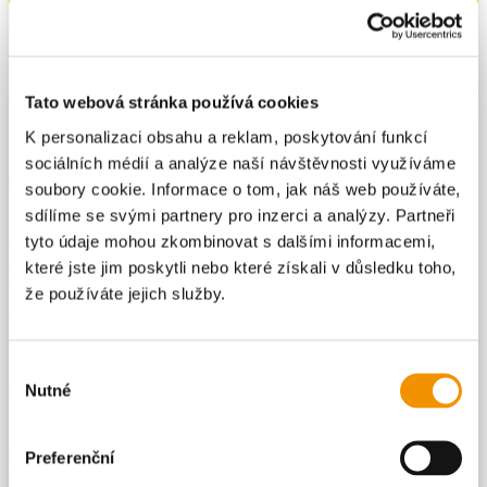
Bolesti kloubů se mohou objevit v různých kloubech. Mohou být způsobeny
pádem nebo sportovním zraněním. Nejčastějšími příčinami bolavých kloubů
jsou však nadměrné či nesprávné zatížení anebo opotřebení (artróza) kloubů.
Bolesti kloubů však mohou vyvolat i jiné nemoci,...
PŘEČÍST
Tato webová stránka používá cookies
K personalizaci obsahu a reklam, poskytování funkcí
sociálních médií a analýze naší návštěvnosti využíváme
BOLESTI ZAD
soubory cookie. Informace o tom, jak náš web používáte,
sdílíme se svými partnery pro inzerci a analýzy. Partneři
Mnoho lidí se v každodenním životě potýká s bolavými zády. Bolesti zad se
tyto údaje mohou zkombinovat s dalšími informacemi,
mohou vyskytovat v různých oblastech zad. Většinou jde o nespecifické bolesti
a obtíže po dvou až čtyřech týdnech zcela vymizí nebo alespoň znatelně
které jste jim poskytli nebo které získali v důsledku toho,
ustoupí. U více než poloviny postižených se...
že používáte jejich služby.
PŘEČÍST
Výběr
KONTUZE
Nutné
souhlasu
Kontuze je způsobena náhlým a tupým působením síly. Například tupý úder,
kopnutí nebo pád mohou poškodit nejmenší cévy pod kůží. V důsledku toho
Preferenční
prosakuje krev do okolní tkáně a způsobuje její otok. Postižené místo bolí a