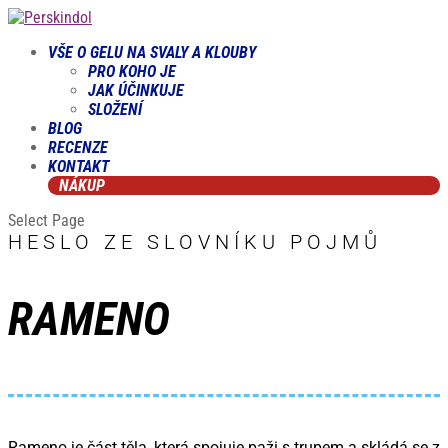
VŠE O GELU NA SVALY A KLOUBY
PRO KOHO JE
JAK ÚČINKUJE
SLOŽENÍ
BLOG
RECENZE
KONTAKT
NÁKUP
Select Page
HESLO ZE SLOVNÍKU POJMŮ
RAMENO
Rameno je část těla, která spojuje paži s trupem a skládá se z