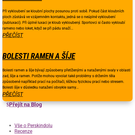
Při vykloubení se kloubní plochy posunou proti sobě. Pokud část kloubních
ploch zůstává ve vzájemném kontaktu, jedná se o neúplné vykloubení
(subluxaci). Při úplné luxaci je kloub vykloubený. Sportovci si často vykloubí
rameno nebo loket, když se při pádu snaží...
PŘEČÍST
BOLESTI RAMEN A ŠÍJE
Bolesti ramen a šíje bývají způsobeny přetíženými a nataženými svaly v oblasti
zad, šíje a ramen. Potíže mohou vyvolat také problémy s držením těla
způsobené například prací na počítači, těžkou fyzickou prací nebo stresem.
Bolesti šíje v důsledku natažení obvykle samy...
PŘEČÍST
Přejít na Blog
Vše o Perskindolu
Recenze