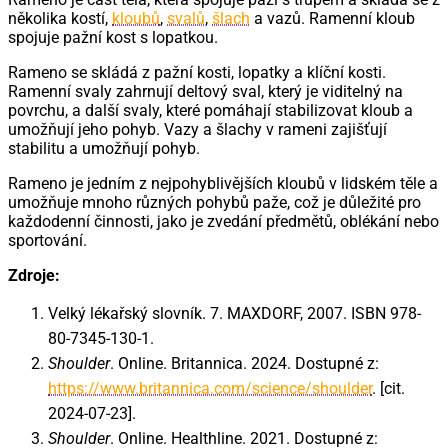
několika kostí,
kloubů
,
svalů
,
šlach
a vazů. Ramenní kloub
spojuje pažní kost s lopatkou.
Rameno se skládá z pažní kosti, lopatky a klíční kosti.
Ramenní svaly zahrnují deltový sval, který je viditelný na
povrchu, a další svaly, které pomáhají stabilizovat kloub a
umožňují jeho pohyb. Vazy a šlachy v rameni zajišťují
stabilitu a umožňují pohyb.
Rameno je jedním z nejpohyblivějších kloubů v lidském těle a
umožňuje mnoho různých pohybů paže, což je důležité pro
každodenní činnosti, jako je zvedání předmětů, oblékání nebo
sportování.
Zdroje:
Velký lékařský slovník. 7. MAXDORF, 2007. ISBN 978-
80-7345-130-1.
Shoulder
. Online. Britannica. 2024. Dostupné z:
https://www.britannica.com/science/shoulder
. [cit.
2024-07-23].
Shoulder
. Online. Healthline. 2021. Dostupné z: