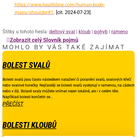
https://www.healthline.com/human-body-
maps/shoulder#1
. [cit. 2024-07-23].
Štítky u tohoto hesla:
deltový sval
|
kloub
|
pohyb
|
rameno
Zobrazit celý Slovník pojmů
MOHLO BY VÁS TAKÉ ZAJÍMAT
BOLEST SVALŮ
Bolesti svalů jsou často následkem natažení či poranění svalů, svalových křečí
nebo svalové horečky. Nejčastěji se bolesti svalů vyskytují v ramenou, na zádech
nebo v šíji. Bolavé svaly můžete vnímat nejen lokálně, ale i v celém těle.
Například bolesti končetin se...
PŘEČÍST
BOLESTI KLOUBŮ