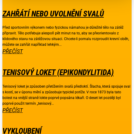
ZAHŘÁTÍ NEBO UVOLNĚNÍ SVALŮ
Před sportovním výkonem nebo fyzickou námahou je důležité tělo na zátěž
připravit. Tělo potřebuje alespoň pět minut na to, aby se přeorientovalo z
klidového stavu na zátěžovou situaci. Chcete-li pomalu rozproudit krevní oběh,
můžete se zahřát například lehkým...
PŘEČÍST
TENISOVÝ LOKET (EPIKONDYLITIDA)
Tenisový loket je způsoben přetížením svalů předloktí. Šlacha, která spojuje sval
s kostí, se v úponu mění a způsobuje typické potíže. V roce 1873 byla tato
bolest na vnější straně lokte poprvé popsána lékaři. O deset let později byl
poprvé použit termín „tenisový...
PŘEČÍST
VYKLOUBENÍ